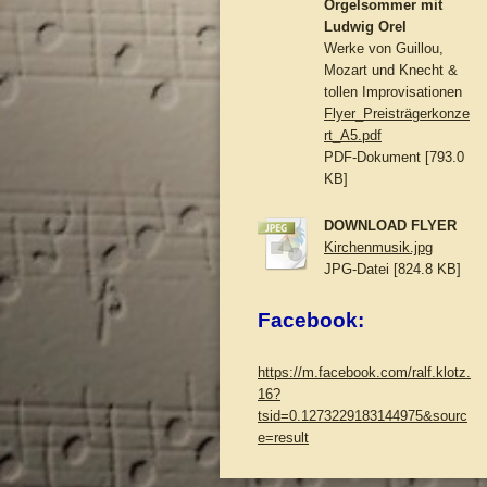
Orgelsommer mit
Ludwig Orel
Werke von Guillou,
Mozart und Knecht &
tollen Improvisationen
Flyer_Preisträgerkonze
rt_A5.pdf
PDF-Dokument [793.0
KB]
DOWNLOAD FLYER
Kirchenmusik.jpg
JPG-Datei [824.8 KB]
Facebook:
https://m.facebook.com/ralf.klotz.
16?
tsid=0.1273229183144975&sourc
e=result