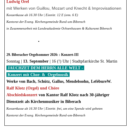
Ludwig Orel
mit Werken von Guillou, Mozart und Knecht & Improvisationen
Konzertkasse ab 16.30 Uhr | Eintritt: 12 E (erm. 6 E)
Kantorat der Evang. Kirchengemeinde Rund-um-Biberach
in Zusammenarbeit mit Landesakademie Ochsenhausen & Kulturamt Biberach
•
29. Biberacher Orgelsommer 2026: : Konzert-III
Sonntag |
13. September
| 16 (!) Uhr | Stadtpfarrkirche St. Martin
JAUCHZET DEM HERRN ALLE WELT -
Konzert mit Chor- & Orgelmusik
Werke von Bach, Schütz, Gallus, Mendelssohn, LefébureW.
Ralf Klotz (Orgel) und Chöre
Abschiedskonzert
von Kantor Ralf Klotz nach 30-jähriger
Dienstzeit als Kirchenmusiker in Biberach
Konzertkasse ab 16.30 Uhr | Eintritt: frei, um eine Spende wird gebeten
Kantorat der Evang. Kirchengemeinde Rund-um-Biberach