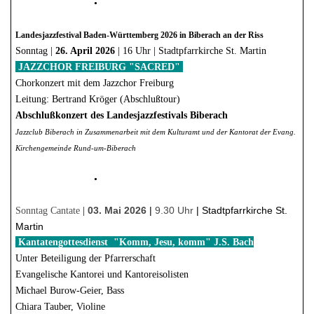
•
Landesjazzfestival Baden-Württemberg 2026 in Biberach an der Riss
Sonntag |
26. April 2026
|
16 Uhr
| Stadtpfarrkirche St. Martin
JAZZCHOR FREIBURG "SACRED"
Chorkonzert mit dem Jazzchor Freiburg
Leitung: Bertrand Kröger (Abschlußtour)
Abschlußkonzert des Landesjazzfestivals Biberach
Jazzclub Biberach in Zusammenarbeit mit dem Kulturamt und der Kantorat der Evang.
Kirchengemeinde Rund-um-Biberach
•
03. Mai 2026
|
9.30 Uhr
|
Stadtpfarrkirche St.
Sonntag Cantate
|
Martin
Kantatengottesdienst "Komm, Jesu, komm" J.S. Bach
Unter Beteiligung der Pfarrerschaft
Evangelische Kantorei und Kantoreisolisten
Michael Burow-Geier, Bass
Chiara Tauber, Violine