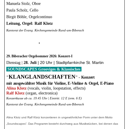
Manuela Stolz, Oboe
Paula Scholz, Cello
Birgit Böhle, Orgelcontinuo
Leitung, Orgel: Ralf Klotz
Kantorat der Evang. Kirchengemeinde Rund-um-Biberach
•
29. Biberacher Orgelsommer 2026: Konzert-I
| 20 Uhr | Stadtpfarrkirche St. Martin
Dienstag |
28. Juli
SOUNDSCAPES Grooviges & Klassisches
KLANGLANDSCHAFTEN
"
" - Konzert
mit ausgewählter Musik
für Violine, E-Violine
&
Orgel, E-Piano
Alina Klotz
(vocals, violin, loopstation, effects)
Ralf Klotz
(organ, electronica)
Konzertkasse ab ca. 19.45 Uhr | Eintritt: 12 E (erm. 6 E)
Kantorat der Evang. Kirchengemeinde Rund-um-Biberach
Alina Klotz und Ralf Klotz konzertieren
in ungewöhnlicher Form unter dem Motto
„Soundscapes“. Das Programm besteht durchweg aus Musikstücken, bei denen das