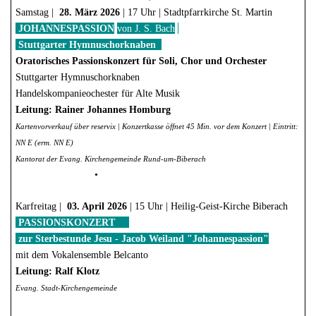
Samstag |
28. März 2026
|
17 Uhr
| Stadtpfarrkirche St. Martin
JOHANNESPASSION
von J. S. Bach
7
Stuttgarter Hymnuschorknaben
Oratorisches Passionskonzert für Soli, Chor und Orchester
Stuttgarter Hymnuschorknaben
Handelskompanieochester für Alte Musik
Leitung: Rainer Johannes Homburg
Kartenvorverkauf über reservix | Konzertkasse öffnet 45 Min. vor dem Konzert | Eintritt:
NN E (erm. NN E)
Kantorat der Evang. Kirchengemeinde Rund-um-Biberach
•
Karfreitag |
03. April 2026
|
15 Uhr
| Heilig-Geist-Kirche Biberach
PASSIONSKONZERT
zur Sterbestunde Jesu - Jacob Weiland "Johannespassion"
mit dem Vokalensemble Belcanto
Leitung: Ralf Klotz
Evang. Stadt-Kirchengemeinde